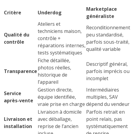
Marketplace
Critère
Underdog
généraliste
Ateliers et
Reconditionnement
techniciens maison,
Qualité du
peu standardisé,
contrôle +
contrôle
parfois sous-traité,
réparations internes,
qualité variable
tests systématiques
Fiche détaillée,
Descriptif général,
photos réelles,
Transparence
parfois imprécis ou
historique de
incomplet
l’appareil
Gestion directe,
Intermédiaires
Service
équipe identifiée,
multiples, SAV
après-vente
vraie prise en charge
dépend du vendeur
Livraison à domicile
Parfois retrait en
Livraison et
avec déballage,
point relais, pas
installation
reprise de l’ancien
systématiquement
incluse
de reprise